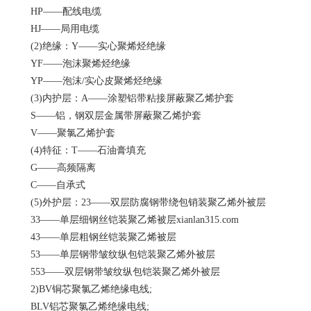
HP——配线电缆
HJ——局用电缆
(2)绝缘：Y——实心聚烯烃绝缘
YF——泡沫聚烯烃绝缘
YP——泡沫/实心皮聚烯烃绝缘
(3)内护层：A——涂塑铝带粘接屏蔽聚乙烯护套
S——铝，钢双层金属带屏蔽聚乙烯护套
V——聚氯乙烯护套
(4)特征：T——石油膏填充
G——高频隔离
C——自承式
(5)外护层：23——双层防腐钢带绕包销装聚乙烯外被层
33——单层细钢丝铠装聚乙烯被层xianlan315.com
43——单层粗钢丝铠装聚乙烯被层
53——单层钢带皱纹纵包铠装聚乙烯外被层
553——双层钢带皱纹纵包铠装聚乙烯外被层
2)BV铜芯聚氯乙烯绝缘电线;
BLV铝芯聚氯乙烯绝缘电线;