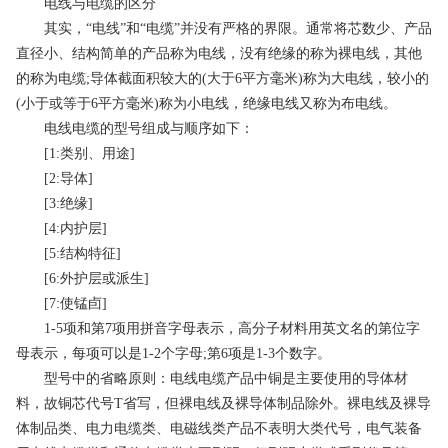
电线与电缆的区分
其实，“电线”和“电缆”并没有严格的界限。通常将芯数少、产品
直径小、结构简单的产品称为电线，没有绝缘的称为裸电线，其他
的称为电缆;导体截面积较大的(大于6平方毫米)称为大电线，较小的
(小于或等于6平方毫米)称为小电线，绝缘电线又称为布电线。
电线电缆的型号组成与顺序如下：
[1:类别、用途]
[2:导体]
[3:绝缘]
[4:内护层]
[5:结构特征]
[6:外护层或派生]
[7:使锰卣]
1-5项和第7项用拼音字母表示，高分子材料用英文名的第位字
母表示，每项可以是1-2个字母;第6项是1-3个数字。
型号中的省略原则：电线电缆产品中铜是主要使用的导体材
料，故铜芯代号T省写，但裸电线及裸导体制品除外。裸电线及裸导
体制品类、电力电缆类、电磁线类产品不表明大类代号，电气装备