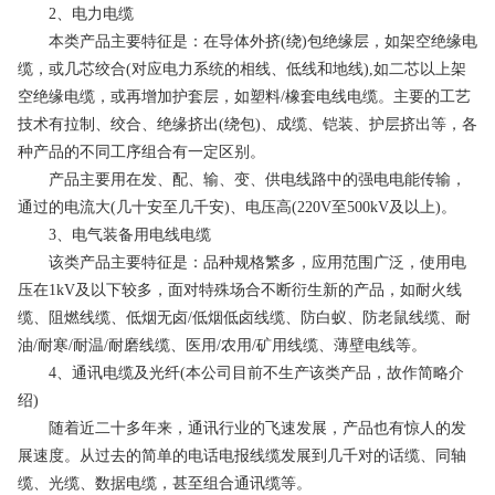
2、电力电缆
本类产品主要特征是：在导体外挤(绕)包绝缘层，如架空绝缘电
缆，或几芯绞合(对应电力系统的相线、低线和地线),如二芯以上架
空绝缘电缆，或再增加护套层，如塑料/橡套电线电缆。主要的工艺
技术有拉制、绞合、绝缘挤出(绕包)、成缆、铠装、护层挤出等，各
种产品的不同工序组合有一定区别。
产品主要用在发、配、输、变、供电线路中的强电电能传输，
通过的电流大(几十安至几千安)、电压高(220V至500kV及以上)。
3、电气装备用电线电缆
该类产品主要特征是：品种规格繁多，应用范围广泛，使用电
压在1kV及以下较多，面对特殊场合不断衍生新的产品，如耐火线
缆、阻燃线缆、低烟无卤/低烟低卤线缆、防白蚁、防老鼠线缆、耐
油/耐寒/耐温/耐磨线缆、医用/农用/矿用线缆、薄壁电线等。
4、通讯电缆及光纤(本公司目前不生产该类产品，故作简略介
绍)
随着近二十多年来，通讯行业的飞速发展，产品也有惊人的发
展速度。从过去的简单的电话电报线缆发展到几千对的话缆、同轴
缆、光缆、数据电缆，甚至组合通讯缆等。