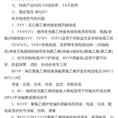
七、特殊产品代码-TH湿热带，TA干热带;
八、额定电压-单位KV
有关电缆型号的问题
1、SYV：实心聚乙烯绝缘射频同轴电缆
2、SYWV(Y)：物理发泡聚乙绝缘有线电视系统电缆，视频(射
频)同轴电缆(SYV、SYWV、SYFV)适用于闭路监控及有线电视工程
SYWV(Y)、SYKV有线电视、宽带网专用电缆结构：(同轴电
缆)单根无氧圆铜线物理发泡聚乙烯(绝缘)(锡丝铝)聚氯乙烯(聚乙烯)
3、信号控制电缆(RVV护套线、RVVP屏蔽线)适用于楼宇对
讲、防盗报警、消防、自动抄表等工程
RVVP：铜芯聚氯乙烯绝缘屏蔽聚氯乙烯护套软电缆电压300V/3
00V2-24芯
用途：仪器、仪表、对讲、监控、控制安装
4、RG：物理发泡聚乙烯绝缘接入网电缆用于同轴光纤混合网
(HFC)中传输数据模拟信号
5、KVVP：聚氯乙烯护套编织屏蔽电缆用途：电器、仪表、配
电装置的信号传输、控制、测量
6、RVV(227IEC52/53)聚氯乙烯绝缘软电缆用途：家用电器、小