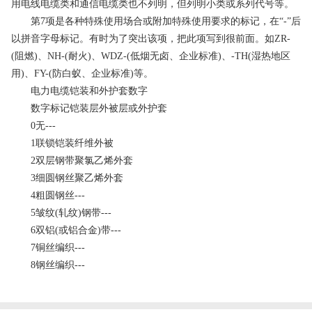
用电线电缆类和通信电缆类也不列明，但列明小类或系列代号等。
第7项是各种特殊使用场合或附加特殊使用要求的标记，在“-”后
以拼音字母标记。有时为了突出该项，把此项写到很前面。如ZR-
(阻燃)、NH-(耐火)、WDZ-(低烟无卤、企业标准)、-TH(湿热地区
用)、FY-(防白蚁、企业标准)等。
电力电缆铠装和外护套数字
数字标记铠装层外被层或外护套
0无---
1联锁铠装纤维外被
2双层钢带聚氯乙烯外套
3细圆钢丝聚乙烯外套
4粗圆钢丝---
5皱纹(轧纹)钢带---
6双铝(或铝合金)带---
7铜丝编织---
8钢丝编织---