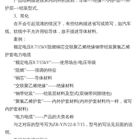
产品结构描述按从内到外的原则：导体-->绝缘-->内护层-->外
护层-->铠装型式。
3、简化
在不会引起混淆的情况下，有些结构描述省写或简写，如汽车
线、软线中不允许用铝导体，故不描述导体材料。
案例：
额定电压8.7/15kV阻燃铜芯交联聚乙烯绝缘钢带铠装聚氯乙烯
护套电力电缆
“额定电压8.7/15kV”——使用场合/电压等级
“阻燃”——强调的特征
“铜芯”——导体材料
“交联聚乙烯绝缘”——绝缘材料
“钢带铠装”——铠装层材料及型式(双钢带间隙绕包)
“聚氯乙烯护套”——内外护套材料(内外护套材料均一样，省写
内护套材料)
“电力电缆”——产品的大类名称
与之对应的型号写为ZR-YJV22-8.7/15，型号的写法见后面的说
明。