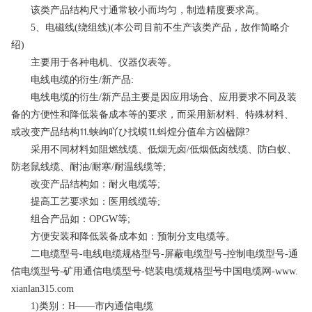
该类产品结构尺寸通常较小而均匀，制造精度要求高。
5、电磁线(绕组线)(本公司目前不生产该类产品，故作简略介
绍)
主要用于各种电机、仪器仪表等。
电线电缆的衍生/新产品:
电线电缆的衍生/新产品主要是因应用场合、应用要求不同及装
备的方便性和降低装备成本等的要求，而采用新材料、特殊材料、
或改变产品结构⒒蛱岣吖ひ找蟆⒒蚪煌分值牟方凶楹隙?
采用不同材料如阻燃线缆、低烟无卤/低烟低卤线缆、防白蚁、
防老鼠线缆、耐油/耐寒/耐温线缆等;
改变产品结构如：耐火电缆等;
提高工艺要求如：医用线缆等;
组合产品如：OPGW等;
方便安装和降低装备成本如：预制分支电缆等。
二电缆型号-电线电缆规格型号-屏蔽电缆型号-控制电缆型号-通
信电缆型号-矿用通信电缆型号-铠装电缆规格型号中国电缆网-www.
xianlan315.com
1)类别：H——市内通信电缆