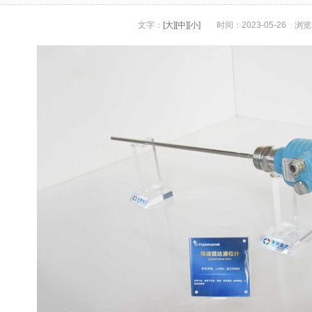
文字：
[大]
[中]
[小]
时间：2023-05-26
浏览