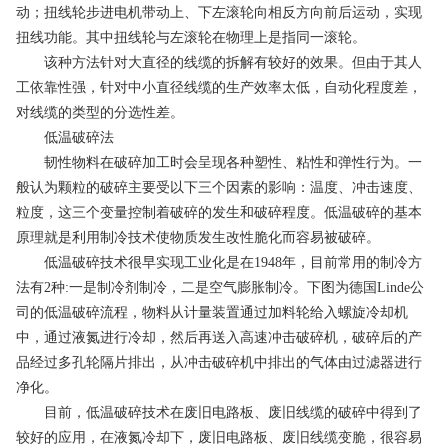
动；扭线轮步进电机带动上、下左滚轮向相反方向前后运动，实现
扭线功能。其中扭线轮与左滚轮在物理上是指同一滚轮。
该种方法针对大直径的线缆的拆解有较好的效果。但由于其人
工依靠性强，针对中小直径线缆的生产效率太低，自动化程度差，
对线缆的类型的分选性差。
低温破碎法
韧性物料在破碎加工时会呈现各种塑性、粘性和弹性行为。一
般认为颗粒的破碎主要受以下三个因素的影响：温度、冲击速度、
粒度，这三个变量控制着破碎的发生和破碎程度。低温破碎的基本
原理就是利用制冷技术使物质发生改性脆化而容易被破碎。
低温破碎技术很早实现工业化是在1948年，目前常用的制冷方
法有2种:一是制冷剂制冷，二是空气膨胀制冷。下图为德国Linde公
司的低温破碎流程，物料从计量装置通过加料轮给入螺旋冷却机
中，通过液氮进行冷却，然后再送入高速冲击破碎机，破碎后的产
品经过多孔轮隔片排出，从冲击破碎机中排出的气体由过滤器进行
净化。
目前，低温破碎技术在废旧电路板、废旧线缆的破碎中得到了
较好的应用，在液氮冷却下，废旧电路板、废旧线缆变脆，很容易