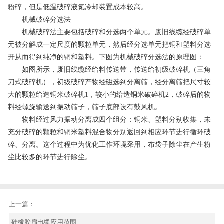
粉碎，但是低温破碎液氮冷却装置成本较高。
机械破碎分选法
机械破碎法主要包括破碎和分选两个单元。废旧线缆经破碎单
元被分解成一定尺度的颗粒单元，然后经分选单元把铜和塑料分选
开从而得到纯净的铜和塑料。下图为机械破碎分选法的原理图：
如图所示，废旧线缆经给料传送带，传送给初级破碎机（三角
刀式破碎机），初级破碎产物经磁选到分离筛，经分离筛把尺寸较
大的颗粒给造铜米破碎机1，较小的给造铜米破碎机2，破碎后的物
料经螺旋输送到振动筛子，筛子底部设有鼓风机。
物料经过风力振动分离成四个组分：铜米、塑料分别收集，未
充分破碎的颗粒和铜米塑料混合物分别返回到相应环节进行循环破
碎、分离。这个过程中为优化工作环境采用，布袋子除尘在产生粉
尘比较多的环节进行除尘。
上一篇：
硅橡胶扁电缆应用范围