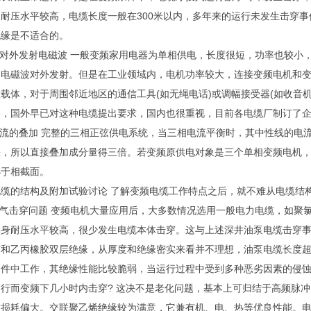
耐压水平较高，电缆长度一般在300米以内，多年来的运行未发生击穿
绝缘是不适合的。
对外发射电磁波 一般变频家用电器为单相供电，长度很短，功率也较小
了电磁波对外发射。但是在工业领域内，电机功率较大，连接变频电机和
载体，对于周围邻近地区的通信工具(如无绳电话)或调幅接受器(如收音
染，国外早已对这种电缆提出要求，国内也很重视，目前各电缆厂制订了
流的叠加 完整的三相正弦供电系统，当三相电流平衡时，其中性线的电
差，所以直接叠加成分量得三倍。若变频原供电对象是三个单相变频电机
小于相截面。
的结构及附加试验讨论 了解变频电缆工作特点之后，就不难从电缆结
气击穿问题 变频电机大量应用后，大多数情况选用一般电力电缆，如聚
身耐压水平较高，很少发生电缆本体击穿。这与上述深井油泵电缆击穿事
结和乙丙橡胶双层绝缘，从厚度和绝缘密实来看并不理想，油泵电缆长度超
条件中工作，其绝缘性能比较脆弱，当运行过程中受到多种恶劣因素的侵
行而变频下几小时内击穿? 这决不是老化问题，基本上可归结于高频脉
损耗偏大。交联聚乙烯绝缘较为满意，它兼有机、电、热等优良性能。电缆