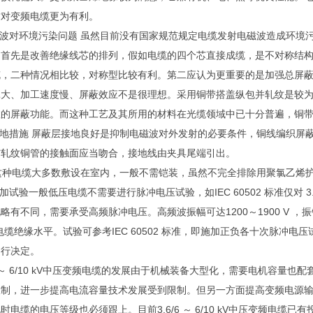
这对变频电缆更为有利。
波对环境污染问题 虽然目前没有国家规范规定电缆发射电磁波造成环境
，首先是改善绝缘线芯的排列，假如电缆的四个芯直接成缆，是不对称结
缆，二种情况相比较，对称型比较有利。第二应认为更重要的是加强总屏
耗大、加工速度慢、屏蔽效应不是很理想。采用铜带搭盖纵包并轧纹是较
效的屏蔽功能。而这种工艺及其所用的材料在光缆领域中已十分普遍，铜
地措施 屏蔽层接地良好是抑制电磁波对外发射的必要条件，铜线编织屏
与轧纹铜管的接触面应当吻合，接地线由夹具尾端引出。
这种电缆大多数敷设在室内，一般不需铠装，虽然不完全排除用聚氯乙烯
试验一般低压电缆不需要进行脉冲电压试验，如IEC 60502 标准仅对 3
有不同，需要承受高频脉冲电压。高频波振幅可达1200～1900 V ，振铃频
电缆绝缘水平。试验可参考IEC 60502 标准，即施加正负各十次脉冲电压
自行决定。
 ～ 6/10 kV中压变频电缆的发展由于机械装备大型化，需要电机容量
限制，进一步提高电流容量技术发展受到限制。但另一方面提高变频电源
时电缆的电压等级也必须跟上。目前3.6/6 ～ 6/10 kV中压变频电