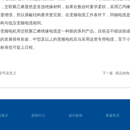
同，交联聚乙烯显然是首选绝缘材料，如果在敷设时要求柔软，采用乙丙
明显增强，所以屏蔽结构要求更完善。在变频电缆工作条件下，同轴电缆
结构与低压变频电缆相同。
频电机用交联聚乙烯绝缘电缆是一种新的系列产品，目前还不能说很成
缆的发展很有前途，中型及以上的变频电机应当采用这类专用电缆，至于
业标准也可提上日程。
缆型号及意义
下一篇
: 新品热
品展示
新闻中心
成功案例
客服售后