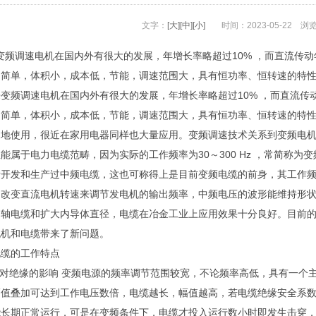
文字：
[大]
[中]
[小]
时间：2023-05-22
浏
调速电机在国内外有很大的发展，年增长率略超过10% ，而直流传动年
构简单，体积小，成本低，节能，调速范围大，具有恒功率、恒转速的特
调速电机在国内外有很大的发展，年增长率略超过10% ，而直流传动年
构简单，体积小，成本低，节能，调速范围大，具有恒功率、恒转速的特
泛地使用，很近在家用电器同样也大量应用。变频调速技术关系到变频电
能属于电力电缆范畴，因为实际的工作频率为30～300 Hz ，常简称
开发和生产过中频电缆，这也可称得上是目前变频电缆的前身，其工作频率为
，改变直流电机转速来调节发电机的输出频率，中频电压的波形能维持形
同轴电缆和扩大内导体直径，电缆在冶金工业上应用效果十分良好。目前
电机和电缆带来了新问题。
缆的工作特点
对绝缘的影响 变频电源的频率调节范围较宽，不论频率高低，具有一个
值叠加可达到工作电压数倍，电缆越长，幅值越高，若电缆绝缘安全系数
能长期正常运行，可是在变频条件下，电缆才投入运行数小时即发生击穿