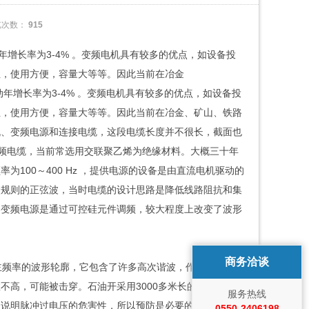
览次数：
915
增长率为3-4% 。变频电机具有较多的优点，如设备投
性，使用方便，容量大等等。因此当前在冶金
增长率为3-4% 。变频电机具有较多的优点，如设备投
性，使用方便，容量大等等。因此当前在冶金、矿山、铁路
机、变频电源和连接电缆，这段电缆长度并不很长，截面也
为变频电缆，当前常选用交联聚乙烯为绝缘材料。大概三十年
100～400 Hz ，提供电源的设备是由直流电机驱动的
状规则的正弦波，当时电缆的设计思路是降低线路阻抗和集
的变频电源是通过可控硅元件调频，较大程度上改变了波形
商务洽谈
主频率的波形轮廓，它包含了许多高次谐波，作为一种行波
不高，可能被击穿。石油开采用3000多米长的潜油泵电
服务热线
，说明脉冲过电压的危害性，所以预防是必要的。由于交联
0550-2406198