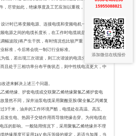
15955088821
事件，尽管如此，绝缘厚度及工艺应加以重视，实心绝缘是
，设计时已将变频电源、连接电缆和变频电机一并设置在金
变频电源之间的电缆长度长，在工作时电缆就是高频电磁波
机调幅波段)将产生干扰，有时情况也比较严重，称之为电
企业标准，今后将会统一制订行业标准。
添加微信在线报价
流为低，若出现三次谐波，则三次谐波的电流分量在中性线
，而且处于三相功率分布平衡状态，则中性线电流更大，中
构改进来解决上述三个问题。
氯乙烯绝缘、护套电缆或交联聚乙烯绝缘聚氯乙烯护套电
故显然不同，深井油泵电缆采用聚酰亚胺/聚全氟乙丙烯复
过3千米，油井的工作环境严酷，电缆处在高温、高压、
蚀后发生电、热因子交错作用而导致绝缘击穿。为何电缆在
冲电压的影响。一般陆用情况下，采用聚氯乙烯绝缘并不理
绝缘厚度可采用1kV 电压等级的规定，若适当加厚，当