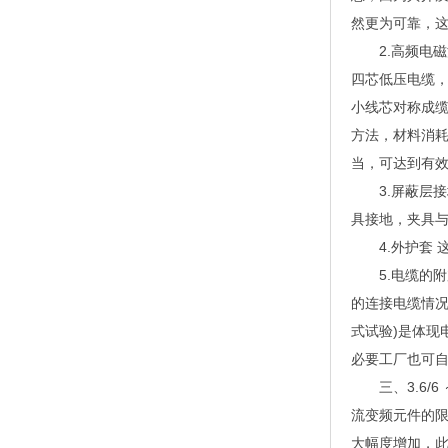
然更为可靠，
2.高频电磁
四芯低压电缆
小线芯对称成
方法，材料消
当，可达到有
3.屏蔽层接
具接地，夹具
4.外护套 
5.电缆的附加
的连接电缆情况略
式试验)是体现
必要工厂也可
三、3.6/6
流变频元件的
大幅度增加，此