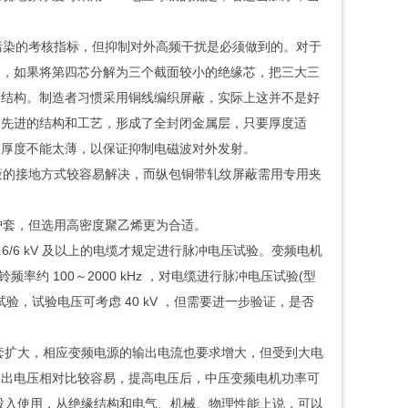
污染的考核指标，但抑制对外高频干扰是必须做到的。对于
构，如果将第四芯分解为三个截面较小的绝缘芯，把三大三
蔽结构。制造者习惯采用铜线编织屏蔽，实际上这并不是好
为先进的结构和工艺，形成了全封闭金属层，只要厚度适
带厚度不能太薄，以保证抑制电磁波对外发射。
蔽的接地方式较容易解决，而纵包铜带轧纹屏蔽需用专用夹
护套，但选用高密度聚乙烯更为合适。
.6/6 kV 及以上的电缆才规定进行脉冲电压试验。变频电机
率约 100～2000 kHz ，对电缆进行脉冲电压试验(型
试验，试验电压可考虑 40 kV ，但需要进一步验证，是否
也配套扩大，相应变频电源的输出电流也要求增大，但受到大电
输出电压相对比较容易，提高电压后，中压变频电机功率可
缆已有投入使用，从绝缘结构和电气、机械、物理性能上说，可以