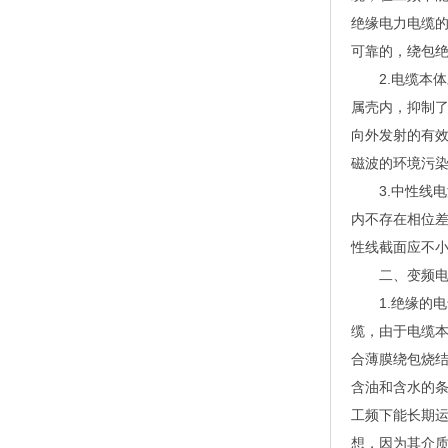
绝缘电力电缆的
可靠的，绕包
2.电缆本体
属壳内，抑制
向外发射的有效
磁波的环境污
3.中性线电
内不存在相位
性线截面应不
二、变频电缆
1.绝缘的电
缆，由于电缆本
合薄膜绕包烧
含油和含水的
工频下能长期运
想，因为其介质